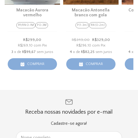
Macacão Aurora
Macacão Antonella
Conj
vermelho
branco com gola
á
PP/RN 0-1M
P 0-3M
P (1-3m)
RN (0-2m)
R
R$299,00
R$349,00
R$329,00
R$269,10
com
Pix
R$296,10
com
Pix
R
3
x de
R$99,67
sem juros
4
x de
R$82,25
sem juros
4
x d
COMPRAR
COMPRAR
Receba nossas novidades por e-mail
Cadastre-se agora!