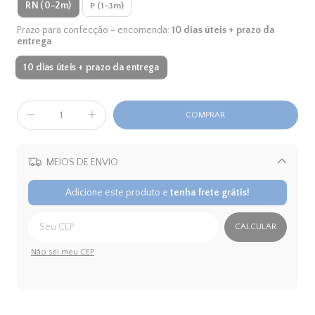
RN (0-2m)
P (1-3m)
Prazo para confecção - encomenda:
10 dias úteis + prazo da
entrega
10 dias úteis + prazo da entrega
MEIOS DE ENVIO
Alterar CEP
Adicione este produto e
tenha frete grátis!
CALCULAR
Não sei meu CEP