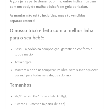
A gola já faz parte dessa roupinha, então indicamos usar
com um
body de malha
básico/sem gola por baixo.
Cupons de Desconto
Adicione cupom de desconto no
As mantas não estão incluídas, mas são vendidas
carrinho
separadamente!
O nosso tricô é feito com a melhor linha
para o seu bebê:
Possui algodão na composição, garantindo conforto e
toque macio;
Antialérgica;
Mantém o bebê na temperatura ideal sem super aquecer,
versátil para todas as estações do ano.
Tamanhos:
RN/PP veste 0-2 meses (até 4,5Kg);
P veste 1-3 meses (a partir de 4Kg).