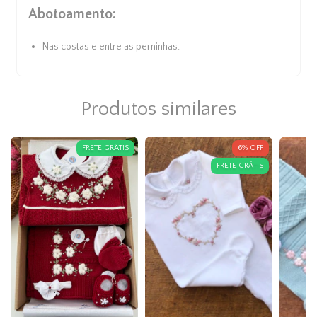
Abotoamento:
Nas costas e entre as perninhas.
Produtos similares
FRETE GRÁTIS
6
%
OFF
FRETE GRÁTIS