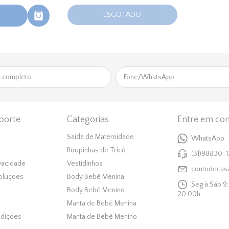
ESGOTADO
porte
Categorias
Entre em con
Saída de Maternidade
WhatsApp
Roupinhas de Tricô
(31)98830-
ivacidade
Vestidinhos
contodecas
oluções
Body Bebê Menina
Seg à Sáb 9
Body Bebê Menino
20:00h
Manta de Bebê Menina
dições
Manta de Bebê Menino