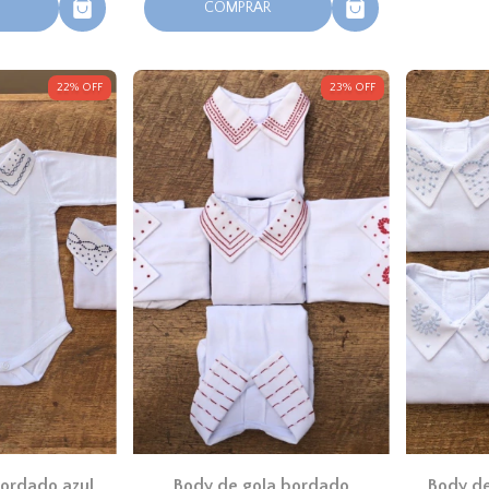
COMPRAR
22
%
OFF
23
%
OFF
bordado azul
Body de gola bordado
Body de