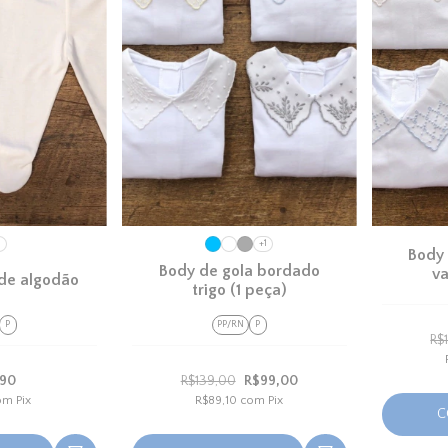
1
+1
Body
Body de gola bordado
va
 de algodão
trigo (1 peça)
P
PP/RN
P
R$
,90
R$139,00
R$99,00
om
Pix
R$89,10
com
Pix
C