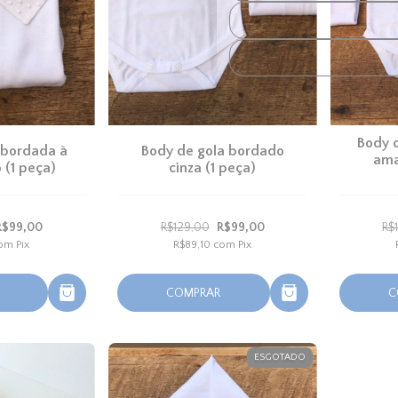
Cupom disponível
Body 
 bordada à
Body de gola bordado
ama
 (1 peça)
cinza (1 peça)
R$99,00
R$129,00
R$99,00
R$
om
Pix
R$89,10
com
Pix
COMPRAR
C
ESGOTADO