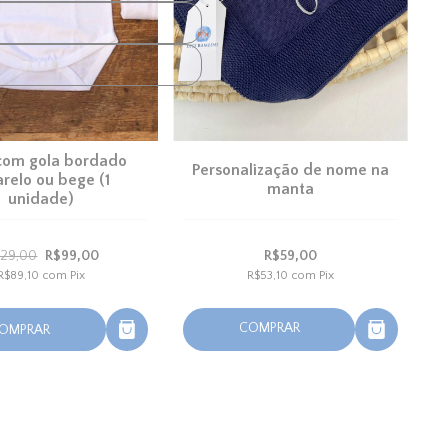
com gola bordado
Personalização de nome na
relo ou bege (1
manta
unidade)
129,00
R$99,00
R$59,00
R$89,10
com
Pix
R$53,10
com
Pix
COMPRAR
OMPRAR