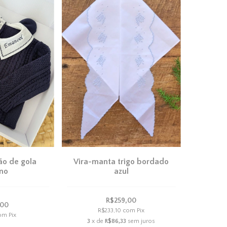
ão de gola
Vira-manta trigo bordado
no
azul
R$259,00
,00
R$233,10
com
Pix
om
Pix
3
x de
R$86,33
sem juros