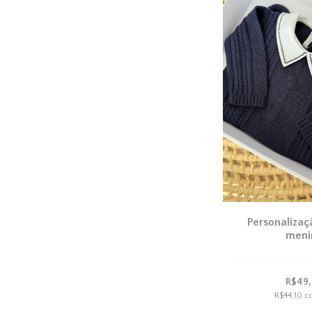
Personalizaç
meni
R$49
R$44,10
c