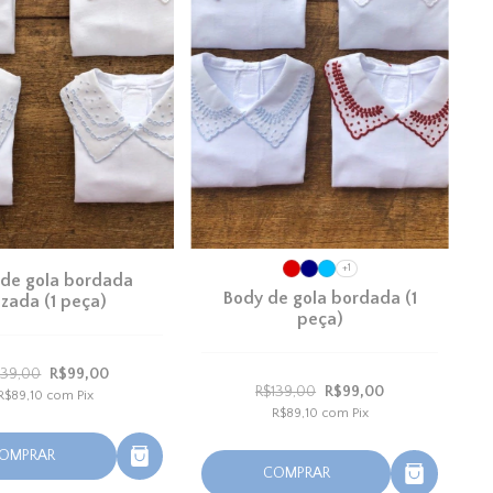
+1
 de gola bordada
Body de gola bordada (1
zada (1 peça)
peça)
139,00
R$99,00
R$139,00
R$99,00
R$89,10
com
Pix
R$89,10
com
Pix
OMPRAR
COMPRAR