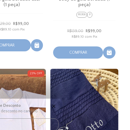
(1 peça)
peça)
PP/RN
P
129,00
R$99,00
R$89,10
com
Pix
R$139,00
R$99,00
R$89,10
com
Pix
OMPRAR
COMPRAR
23
%
OFF
e Desconto
desconto no carrinho
ando o pedido hoje