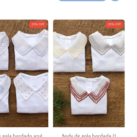
23
%
OFF
29
%
OFF
 gola bordado azul
Body de gola bordada (1