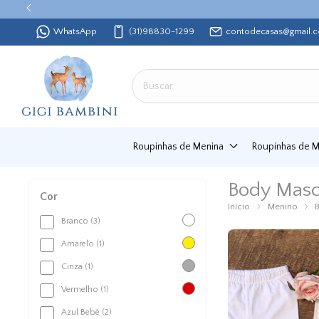
WhatsApp
(31)98830-1299
contodecasas@gmail.
Roupinhas de Menina
Roupinhas de 
Body Masc
Cor
Início
Menino
Branco (3)
Amarelo (1)
Cinza (1)
Vermelho (1)
Azul Bebê (2)