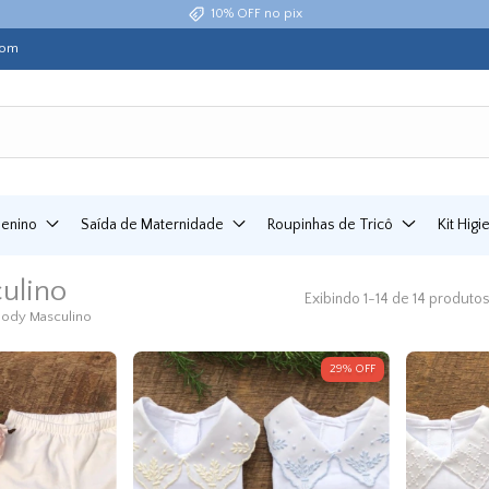
Até 6x sem juros
com
Menino
Saída de Maternidade
Roupinhas de Tricô
Kit Hig
ulino
Exibindo 1-14 de 14 produto
Body Masculino
29
%
OFF