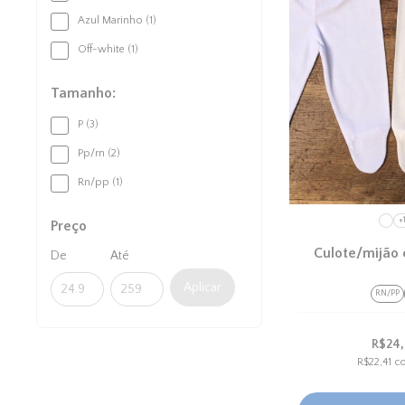
Azul Marinho (1)
Off-white (1)
Tamanho:
P (3)
Pp/rn (2)
Rn/pp (1)
+
Preço
Culote/mijão
De
Até
Aplicar
RN/PP
R$24
R$22,41
c