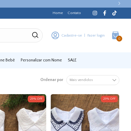
Home
Contato
Cadastre-se
|
Fazer login
0
iene Bebê
Personalizar com Nome
SALE
Ordenar por
s
29
%
OFF
29
%
OFF