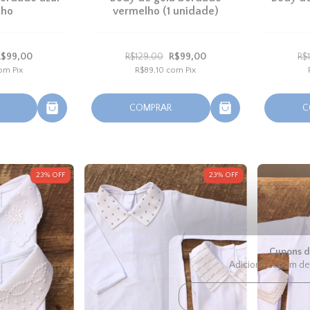
nho
vermelho (1 unidade)
R$99,00
R$129,00
R$99,00
R$
om
Pix
R$89,10
com
Pix
COMPRAR
C
23
%
OFF
23
%
OFF
Cupons d
Adicione cupom de 
5% de desconto
Garanta seu cupom finaliz