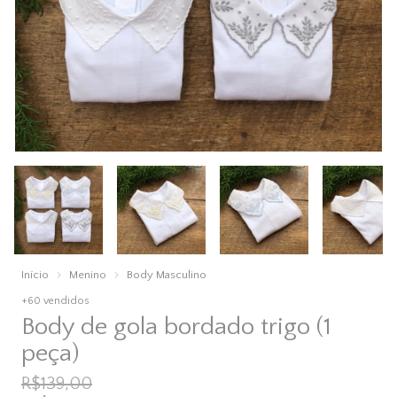
Início
Menino
Body Masculino
+60 vendidos
Body de gola bordado trigo (1
peça)
R$139,00