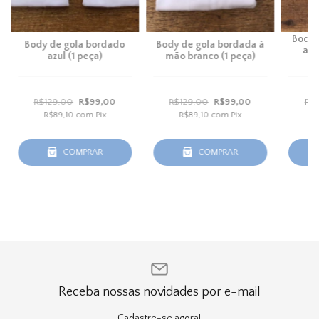
Body 
Body de gola bordado
Body de gola bordada à
ama
azul (1 peça)
mão branco (1 peça)
R$129,00
R$99,00
R$129,00
R$99,00
R$
R$89,10
com
Pix
R$89,10
com
Pix
R
COMPRAR
COMPRAR
Receba nossas novidades por e-mail
Cadastre-se agora!