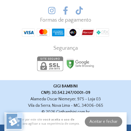
Formas de pagamento
Segurança
GIGI BAMBINI
CNPJ: 30.542.247/0001-09
Alameda Oscar Niemeyer, 975 - Loja 03
Vila da Serra, Nova Lima - MG, 34006-065
© 2026 Gigibambini.com.br
Todos os Direitos Reservados
Ao navegar por este site
você aceita o uso de
Aceitar e fechar
cookies
para agilizar a sua experiência de compra.
curadoria por