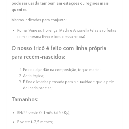
pode ser usada também em estações ou regiões mais
quentes
Mantas indicadas para conjunto:
Roma, Veneza, Florença, Madri e Antonella (elas são feitas
com a mesma linha e tons dessa roupa)
Cupons de Desconto
Adicione cupom de desconto no
O nosso tricô é feito com linha própria
carrinho
para recém-nascidos:
Possui algodão na composição, toque macio;
Antialérgica;
É fina e levinha pensada para a suavidade que a pele
delicada precisa;
Tamanhos:
RN/PP veste 0-1 mês (até 4Kg);
P veste 1-2,5 meses;