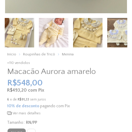
Início
Roupinhas de Tricô
Menina
+110 vendidos
Macacão Aurora amarelo
R$548,00
R$493,20
com
Pix
6
x de
R$91,33
sem juros
10% de desconto
pagando com Pix
Ver mais detalhes
Tamanho::
RN/PP