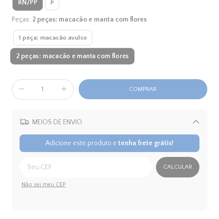
RN/PP
P
Peças:
2 peças: macacão e manta com flores
1 peça: macacão avulso
2 peças: macacão e manta com flores
MEIOS DE ENVIO
Alterar CEP
Adicione este produto e
tenha frete grátis!
CALCULAR
Não sei meu CEP