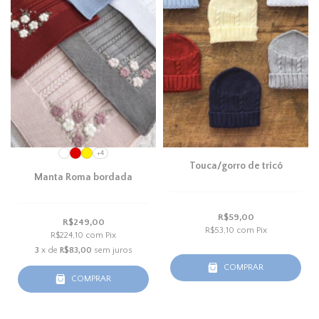
+4
Touca/gorro de tricô
Manta Roma bordada
R$59,00
R$249,00
R$53,10
com
Pix
R$224,10
com
Pix
3
x de
R$83,00
sem juros
COMPRAR
COMPRAR