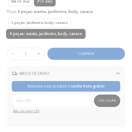
P (1-3m)
RN (0-2m)
Peça:
4 peças: manta, jardineira, body, casaco
3 peças: jardineira, body, casaco
4 peças: manta, jardineira, body, casaco
MEIOS DE ENVIO
Alterar CEP
Adicione este produto e
tenha frete grátis!
CALCULAR
Não sei meu CEP