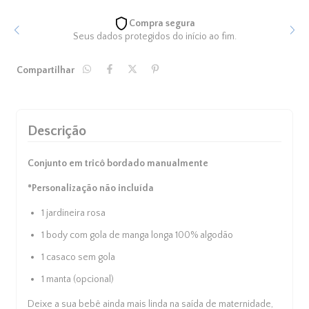
Compra segura
Seus dados protegidos do início ao fim.
Compartilhar
Descrição
Conjunto em tricô bordado manualmente
*Personalização não incluída
1 jardineira rosa
1 body com gola de manga longa 100% algodão
1 casaco sem gola
Cupons de Desconto
Adicione cupom de desconto no
1 manta (opcional)
carrinho
Deixe a sua bebê ainda mais linda na
saída de maternidade
,