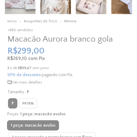
Início
Roupinhas de Tricô
Menina
+880 vendidos
Macacão Aurora branco gola
R$299,00
R$269,10
com
Pix
3
x de
R$99,67
sem juros
10% de desconto
pagando com Pix
Ver mais detalhes
Tamanho::
P
P
PP/RN
Peças:
1 peça: macacão avulso
1 peça: macacão avulso