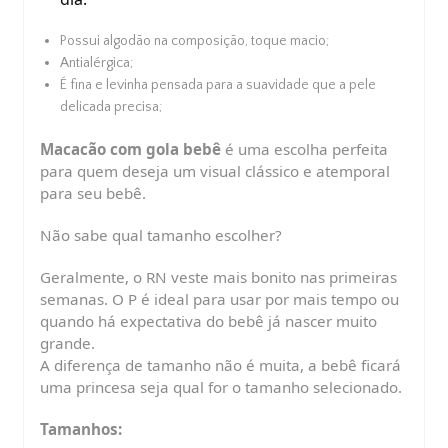
Possui algodão na composição, toque macio;
Cupons de Desconto
Antialérgica;
Adicione cupom de desconto no
É fina e levinha pensada para a suavidade que a pele
carrinho
delicada precisa;
Macacão com gola bebê
é uma escolha perfeita
para quem deseja um visual clássico e atemporal
para seu bebê.
Não sabe qual tamanho escolher?
Geralmente, o RN veste mais bonito nas primeiras
semanas. O P é ideal para usar por mais tempo ou
quando há expectativa do bebê já nascer muito
grande.
A diferença de tamanho não é muita, a bebê ficará
uma princesa seja qual for o tamanho selecionado.
Tamanhos: