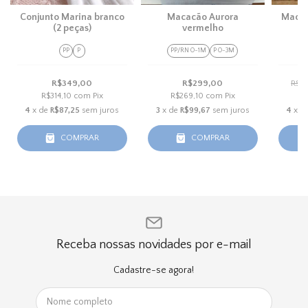
Conjunto Marina branco
Macacão Aurora
Macac
(2 peças)
vermelho
PP
P
PP/RN 0-1M
P 0-3M
P
R$349,00
R$299,00
R$3
R$314,10
com
Pix
R$269,10
com
Pix
R
4
x de
R$87,25
sem juros
3
x de
R$99,67
sem juros
4
x d
COMPRAR
COMPRAR
Receba nossas novidades por e-mail
Cadastre-se agora!