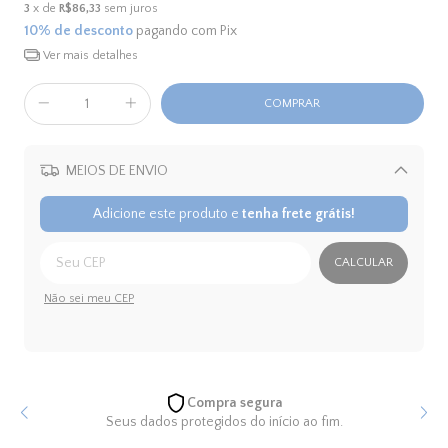
3
x de
R$86,33
sem juros
10% de desconto
pagando com Pix
Ver mais detalhes
MEIOS DE ENVIO
Alterar CEP
Adicione este produto e
tenha frete grátis!
CALCULAR
Não sei meu CEP
Compra segura
Seus dados protegidos do início ao fim.