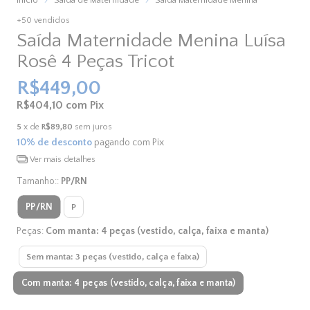
+50 vendidos
Saída Maternidade Menina Luísa
Rosê 4 Peças Tricot
R$449,00
R$404,10
com
Pix
5
x de
R$89,80
sem juros
10% de desconto
pagando com Pix
Ver mais detalhes
Tamanho::
PP/RN
PP/RN
P
Peças:
Com manta: 4 peças (vestido, calça, faixa e manta)
Sem manta: 3 peças (vestido, calça e faixa)
Com manta: 4 peças (vestido, calça, faixa e manta)