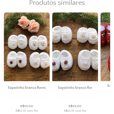
Produtos similares
Sap
Sapatinho branco flores
Sapatinho branco flor
R$59,00
R$59,00
R$53,10
com
Pix
R$53,10
com
Pix