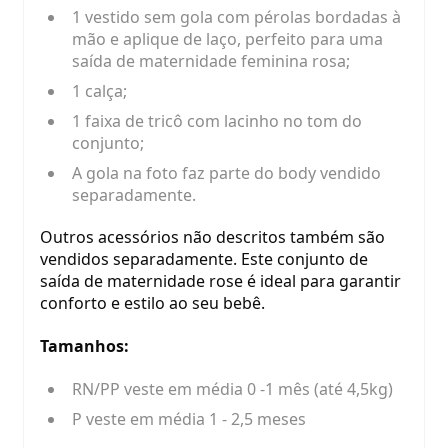
1 vestido sem gola com pérolas bordadas à
mão e aplique de laço, perfeito para uma
saída de maternidade feminina rosa;
1 calça;
1 faixa de tricô com lacinho no tom do
conjunto;
A gola na foto faz parte do body vendido
Cupons de Desconto
separadamente.
Adicione cupom de desconto no
carrinho
Outros acessórios não descritos também são
vendidos separadamente. Este conjunto de
saída de maternidade rose é ideal para garantir
conforto e estilo ao seu bebê.
Tamanhos:
RN/PP veste em média 0 -1 mês (até 4,5kg)
P veste em média 1 - 2,5 meses