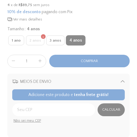
4
x de
R$89,75
sem juros
10% de desconto
pagando com Pix
Ver mais detalhes
Tamanho::
4 anos
4 anos
1 ano
2 anos
3 anos
MEIOS DE ENVIO
Alterar CEP
Adicione este produto e
tenha frete grátis!
CALCULAR
Não sei meu CEP