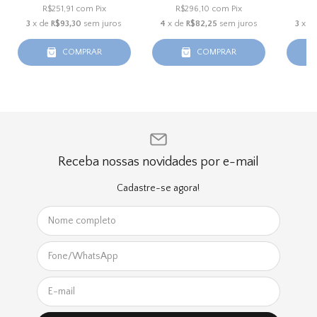
R$251,91
com
Pix
R$296,10
com
Pix
R
3
x de
R$93,30
sem juros
4
x de
R$82,25
sem juros
3
x d
COMPRAR
COMPRAR
Receba nossas novidades por e-mail
Cadastre-se agora!