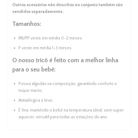
carrinho
Outros acessórios não descritos no conjunto também são
vendidos separadamente.
Tamanhos:
RN/PP veste em média 0-2 meses
P veste em média 1-3 meses
O nosso tricô é feito com a melhor linha
para o seu bebê:
Possui algodão na composição, garantindo conforto e
toque macio;
Antialérgica e leve;
É fina, manténdo o bebê na temperatura ideal, sem super
aquecer, versátil para todas as estações do ano.