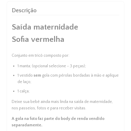
Descrição
Saída maternidade
Sofia vermelha
Conjunto em tricô composto por:
1 manta; (opcional selecione - 3 peças);
1 vestido
sem
gola com pérolas bordadas à mão e aplique
de laço;
1 calça;
Deixe sua bebê ainda mais linda na
saída de maternidade
,
nos passeios, fotos e para receber visitas.
A gola na foto faz parte do body de renda vendido
Cupons de Desconto
separadamente.
Adicione cupom de desconto no