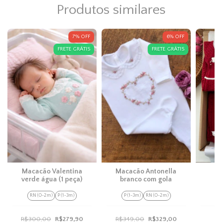
Produtos similares
7
%
OFF
6
%
OFF
FRETE GRÁTIS
FRETE GRÁTIS
Macacão Valentina
Macacão Antonella
M
verde água (1 peça)
branco com gola
RN (0-2m)
P (1-3m)
P (1-3m)
RN (0-2m)
P
R$300,00
R$279,90
R$349,00
R$329,00