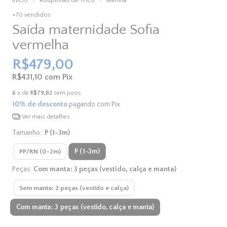
+70 vendidos
Saída maternidade Sofia
vermelha
R$479,00
R$431,10
com
Pix
6
x de
R$79,83
sem juros
10% de desconto
pagando com Pix
Ver mais detalhes
Tamanho::
P (1-3m)
P (1-3m)
PP/RN (0-2m)
Peças:
Com manta: 3 peças (vestido, calça e manta)
Sem manta: 2 peças (vestido e calça)
Com manta: 3 peças (vestido, calça e manta)