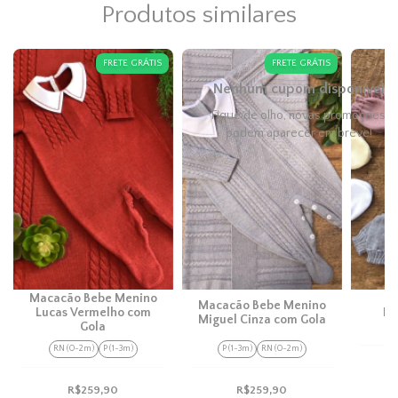
Produtos similares
FRETE GRÁTIS
FRETE GRÁTIS
Macacão Bebe Menino
Macacão Bebe Menino
Lucas Vermelho com
Pa
Miguel Cinza com Gola
Gola
RN (0-2m)
P (1-3m)
P (1-3m)
RN (0-2m)
R$259,90
R$259,90