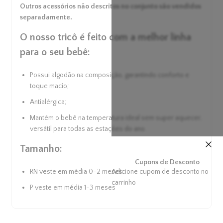
carrinho
Outros acessórios não descritos no conjunto são vendidos
separadamente.
O nosso tricô é feito com a melhor linha
para o seu bebê:
Possui algodão na composição, garantindo conforto e
toque macio;
Antialérgica;
Mantém o bebê na temperatura ideal sem super aquecer,
versátil para todas as estações do ano.
Tamanho:
RN veste em média 0-2 meses
P veste em média 1-3 meses