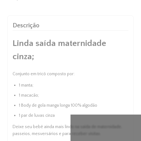
Descrição
Linda saída maternidade
cinza;
Conjunto em tricô composto por:
1 manta;
1 macacão;
1 Body de gola manga longa 100% algodão
1 par de luvas cinza
Deixe seu bebê ainda mais lindo na
saída de maternidade
,
Cupons de Desconto
passeios, mesversários e para receber visitas.
Adicione cupom de desconto no