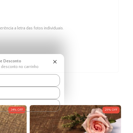
ência a letra das fotos individuais.
e Desconto
desconto no carrinho
ando o pedido hoje
34
%
OFF
29
%
OFF