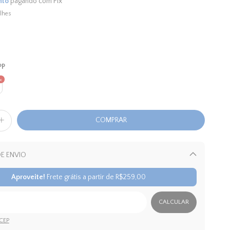
nto
pagando com Pix
lhes
PP
E ENVIO
Alterar CEP
Aproveite!
Frete grátis a partir de
R$259,00
CALCULAR
CEP