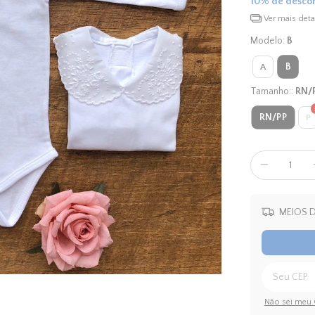
10% de desco
Ver mais deta
Modelo:
B
B
A
Tamanho::
RN/
RN/PP
P
MEIOS D
Não sei meu 