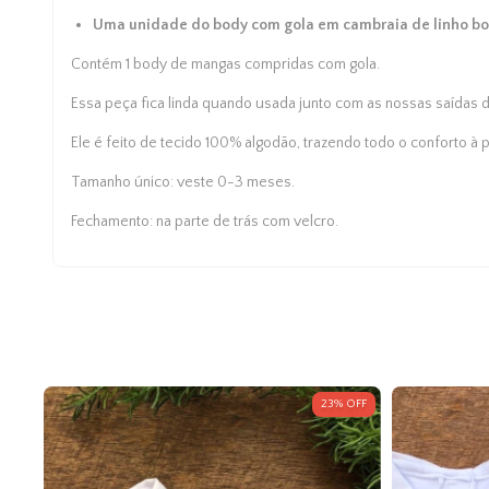
Uma unidade do
body com gola
em cambraia de linho b
Contém 1 body de mangas compridas com gola.
Essa peça fica linda quando usada junto com as nossas
saídas 
Ele é feito de tecido 100% algodão, trazendo todo o conforto à 
Tamanho único: veste 0-3 meses.
Fechamento: na parte de trás com velcro.
OFF
23
%
OFF