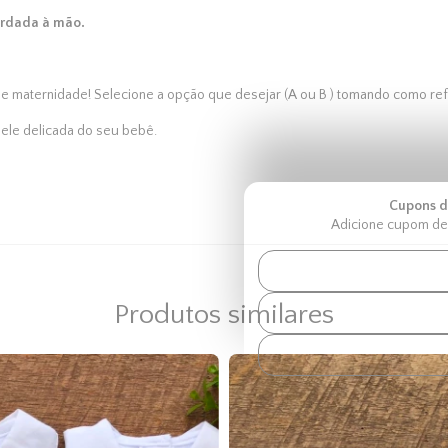
ordada à mão.
de maternidade
! Selecione a opção que desejar (A ou B ) tomando como refer
pele delicada do seu bebê.
Cupons d
Adicione cupom de 
5% de desconto
Garanta seu cupom finaliz
Cupom disponível
Produtos similares