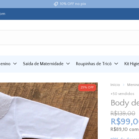
10% OFF no pix
com
Menino
Saída de Maternidade
Roupinhas de Tricô
Kit Hig
Início
Menin
29
%
OFF
+50 vendidos
Body de
R$139,00
R$99,
R$89,10
com