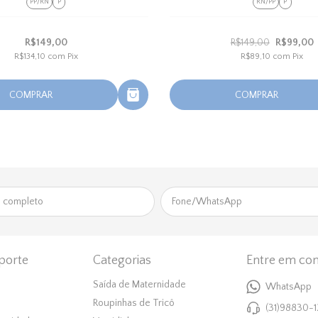
PP/RN
P
RN/PP
P
R$149,00
R$149,00
R$99,00
R$134,10
com
Pix
R$89,10
com
Pix
COMPRAR
COMPRAR
porte
Categorias
Entre em con
Saída de Maternidade
WhatsApp
Roupinhas de Tricô
(31)98830-