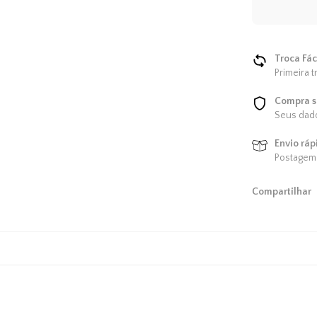
Troca Fác
Primeira t
Compra s
Seus dado
Envio ráp
Postagem 
Compartilhar