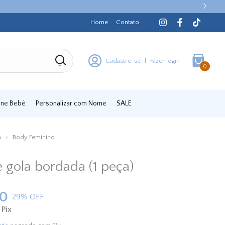
Home
Contato
Cadastre-se
|
Fazer login
0
iene Bebê
Personalizar com Nome
SALE
a
Body Feminino
 gola bordada (1 peça)
00
29
% OFF
Pix