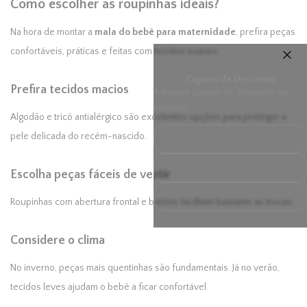
Como escolher as roupinhas ideais?
Na hora de montar a
mala do bebê para maternidade
, prefira peças
confortáveis, práticas e feitas com tecidos suaves.
Cupons de Desconto
Prefira tecidos macios
Adicione cupom de desconto no
carrinho
Algodão e tricô antialérgico são excelentes opções para proteger a
5% de desconto
pele delicada do recém-nascido.
Garanta seu cupom
finalizando o pedido hoje
Cupom disponível
Escolha peças fáceis de vestir
Roupinhas com abertura frontal e botões facilitam bastante as trocas.
Considere o clima
No inverno, peças mais quentinhas são fundamentais. Já no verão,
tecidos leves ajudam o bebê a ficar confortável.